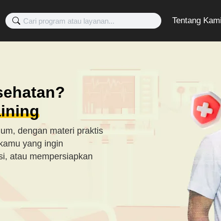
Tentang Kam
is yang
rofesional
an aplikatif dan standar
ri, tapi juga pemahaman