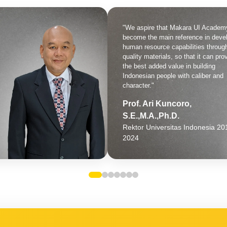
"Senang banget ikut program caregiver
dari Makara UI Academy dan NTC FIK
UI! Materinya jelas dan mudah dipahami
sangat membantu proses belajar saya."
Rachma
Peserta Caregiver