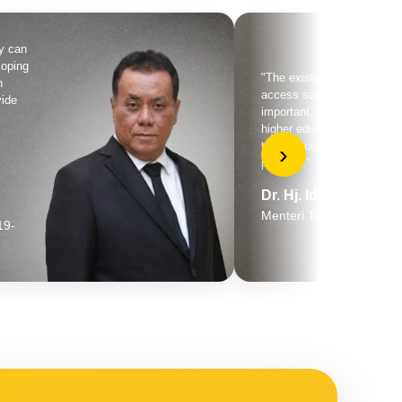
"Pelatihannya seru dan mudah 
Saya senang ikut pelatihan car
lansia dari Makara UI Academ
,
FIK UI. Semoga terus berkemb
jadi wadah membuka wawasan 
›
untuk banyak orang!"
Nazwa
Peserta Caregiver