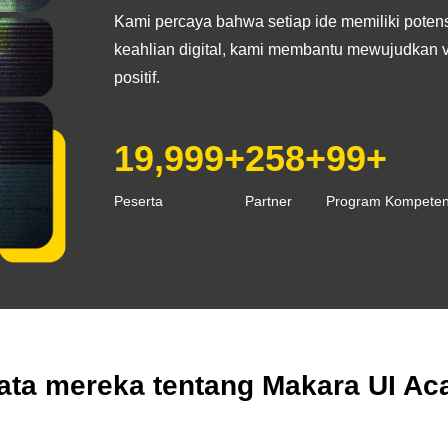
Kami percaya bahwa setiap ide memiliki poten
keahlian digital, kami membantu mewujudkan v
positif.
20,000+
259+
100+
Peserta
Partner
Program Kompeten
ata mereka tentang Makara UI A