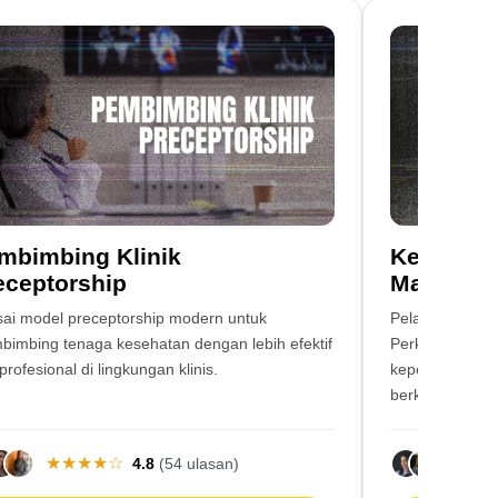
mbimbing Klinik
Keperawa
eceptorship
Masyarak
ai model preceptorship modern untuk
Pelatihan komp
imbing tenaga kesehatan dengan lebih efektif
Perkesmas dal
profesional di lingkungan klinis.
keperawatan k
berkualitas di
★
★
★
★
☆
★
4.8
(54 ulasan)