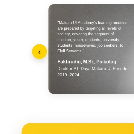
"The existence of inclusive education
access such as Makara UI Academy is
important, so that people can access
higher education certified without having
to go through a long and complicated
‹
process."
Dr. Hj. Ida Fauziah, M. Si
Menteri Tenaga Kerja