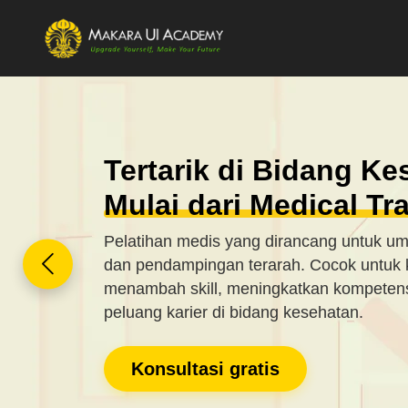
Ingin Punya Skill Med
Relevan?
Belajar dari Tenaga P
Program medical training dengan pendekat
pembelajaran yang jelas. Tidak hanya teo
praktik yang bisa langsung diterapkan.
Daftar sekarang