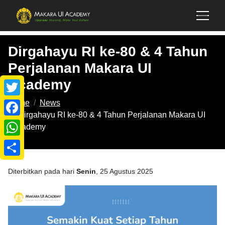
Dirgahayu RI ke-80 & 4 Tahun
Perjalanan Makara UI
Academy
Home
News
Twitter
Dirgahayu RI ke-80 & 4 Tahun Perjalanan Makara UI
Facebook
Academy
WhatsApp
Share
Diterbitkan pada hari
Senin
, 25 Agustus 2025